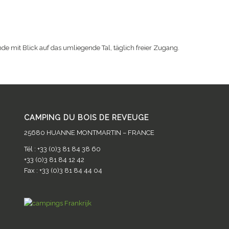
 DE
Der Campingplatz
Aktivitäten
Dienstleistungen
Preise &
e mit Blick auf das umliegende Tal, täglich freier Zugang.
CAMPING DU BOIS DE REVEUGE
25680 HUANNE MONTMARTIN – FRANCE
Tél : +33 (0)3 81 84 38 60
+33 (0)3 81 84 12 42
Fax : +33 (0)3 81 84 44 04