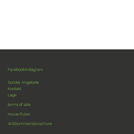
fr
 Unterbringungen
Die Region
Kontakt
en
nl
Facebook
Instagram
Sonder Angebote
Kontakt
Lage
terms of sale
House Rules
Willkommensbroschüre