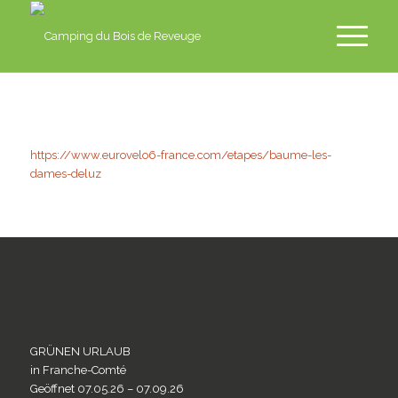
fr
en
nl
https://www.eurovelo6-france.com/etapes/baume-les-
de
dames-deluz
GRÜNEN URLAUB
in Franche-Comté
Geöffnet 07.05.26 – 07.09.26