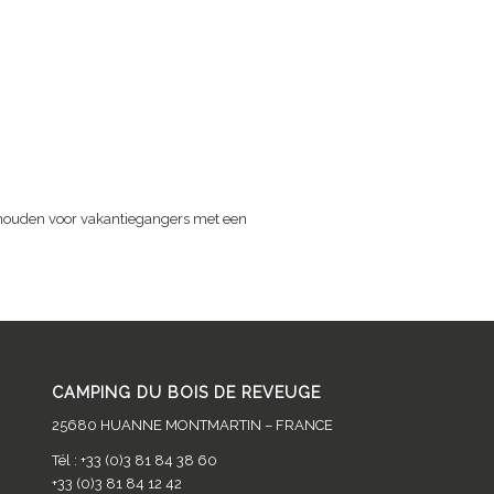
Home page nl
De camping
Activiteiten
Diensten
Ta
de
ehouden voor vakantiegangers met een
CAMPING DU BOIS DE REVEUGE
25680 HUANNE MONTMARTIN – FRANCE
Tél : +33 (0)3 81 84 38 60
+33 (0)3 81 84 12 42