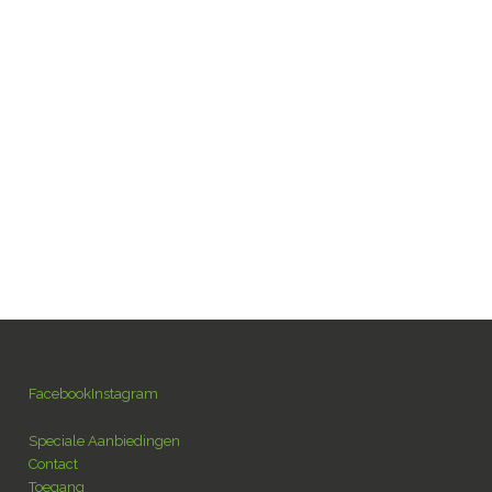
fr
rieven & Huisvesting
De regio
Contact
en
nl
Facebook
Instagram
Speciale Aanbiedingen
Contact
Toegang