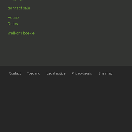
terms of sale
House
Rules
welkom boekje
Contact
Toegang
Legal notice
Privacybeleid
Site map