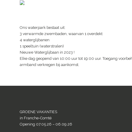
Ons waterpark bestaat uit:
3 verwarmde zwembaden, waarvan 1 overdekt
4 waterglijbanen
1 speeltuin (waterstralen)
Nieuwe Waterglijbaan in 2023 !
Elke dag geopend van 10:00 uur tot 19:00 uur. Toegang voorb
armband verkregen bij aankomst.
GROENE VAKANTIES
in Franche-Comté
Opening 07.05.26 – 06.09.26