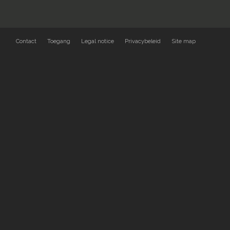
Contact
Toegang
Legal notice
Privacybeleid
Site map