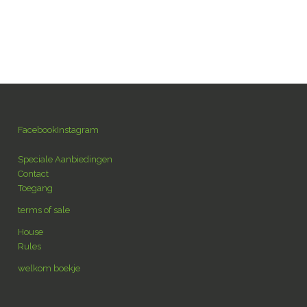
fr
rieven & Huisvesting
De regio
Contact
en
nl
Facebook
Instagram
Speciale Aanbiedingen
Contact
Toegang
terms of sale
House
Rules
welkom boekje