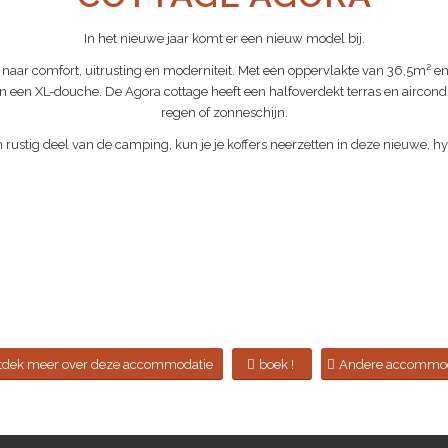
In het nieuwe jaar komt er een nieuw model bij.
n naar comfort, uitrusting en moderniteit. Met een oppervlakte van 36,5m² e
en XL-douche. De Agora cottage heeft een halfoverdekt terras en aircondit
regen of zonneschijn.
n rustig deel van de camping, kun je je koffers neerzetten in deze nieuwe
tdek meer over deze accommodatie
boek !
Andere accommod