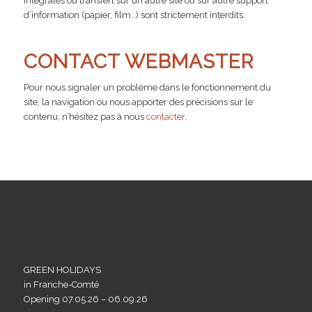
intégrales ou transfert sur un autre site ou sur autre support
d’information (papier, film…) sont strictement interdits.
CONTACT WEBMASTER
Pour nous signaler un problème dans le fonctionnement du
site, la navigation ou nous apporter des précisions sur le
contenu, n’hésitez pas à nous
contacter
.
GREEN HOLIDAYS
in Franche-Comté
Opening 07.05.26 – 06.09.26