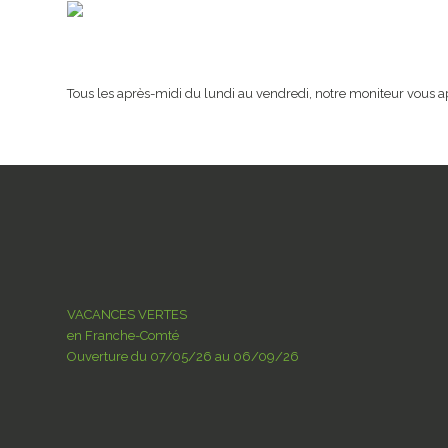
Tous les après-midi du lundi au vendredi, notre moniteur vous a
VACANCES VERTES
en Franche-Comté
Ouverture du 07/05/26 au 06/09/26