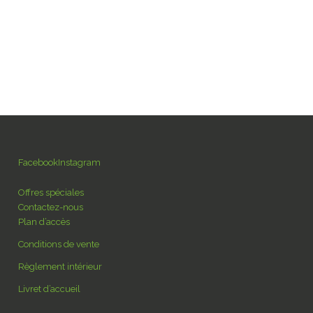
fr
nts/emplacements
La région
Contact
en
nl
Facebook
Instagram
Offres spéciales
Contactez-nous
Plan d’accès
Conditions de vente
Règlement intérieur
Livret d’accueil