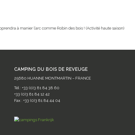
Accueil
Le camping
Activités
Services
Hébergeme
pprendra à manier l’arc comme Robin des bois ! (Activité haute saison)
de
CAMPING DU BOIS DE REVEUGE
25680 HUANNE MONTMARTIN – FRANCE
Tél : +33 (0)3 81 84 38 60
+33 (0)3 81 84 12 42
Fax : +33 (0)3 81 84 44 04