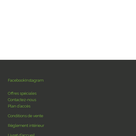
fr
nts/emplacements
La région
Contact
en
nl
Facebook
Instagram
Offres spéciales
Contactez-nous
Plan d’accès
Conditions de vente
Règlement intérieur
Livret d’accueil