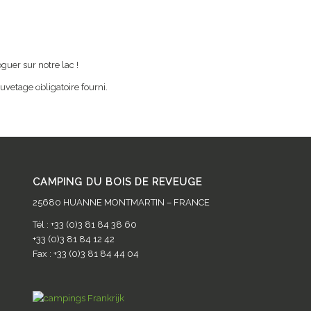
Accueil
Le camping
Activités
Services
Hébergeme
uer sur notre lac !
de
auvetage obligatoire fourni.
CAMPING DU BOIS DE REVEUGE
25680 HUANNE MONTMARTIN – FRANCE
Tél : +33 (0)3 81 84 38 60
+33 (0)3 81 84 12 42
Fax : +33 (0)3 81 84 44 04