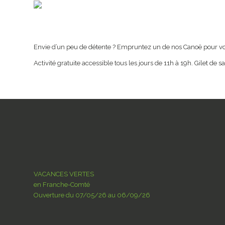
Envie d’un peu de détente ? Empruntez un de nos Canoë pour vog
Activité gratuite accessible tous les jours de 11h à 19h. Gilet de s
VACANCES VERTES
en Franche-Comté
Ouverture du 07/05/26 au 06/09/26